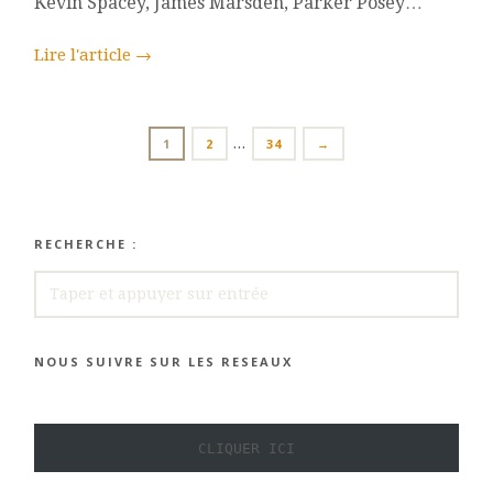
Kevin Spacey, James Marsden, Parker Posey…
Lire l'article
→
POSTS
…
PAGE
PAGE
PAGE
1
2
34
→
NAVIGATION
RECHERCHE :
RECHERCHE
NOUS SUIVRE SUR LES RESEAUX
CLIQUER ICI