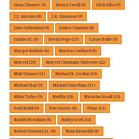
Hans Zimmer
(9)
Henry Cavill
(8)
Idris Elba
(9)
J.J. Abrams
(8)
J.K. Simmons
(9)
Jake Gyllenhaal
(9)
Jessica Chastain
(8)
Junkie XL
(9)
Kevin Feige
(13)
Lorne Balfe
(9)
Margot Robbie
(8)
Marion Cotillard
(9)
Marvel
(29)
Marvel Cinematic Universe
(22)
Matt Damon
(11)
Michael B. Jordan
(10)
Michael Bay
(9)
Michael Giacchino
(11)
Miles Teller
(9)
Netflix
(18)
Nicholas Hoult
(10)
Paul Rudd
(9)
Pete Docter
(8)
Pixar
(13)
Rachel McAdams
(8)
Ridley Scott
(10)
Robert Downey Jr.
(8)
Ryan Reynolds
(8)