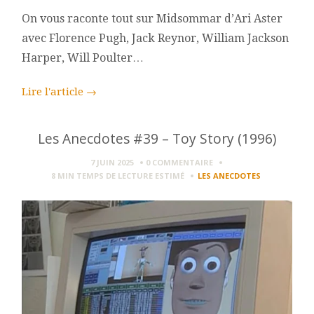
On vous raconte tout sur Midsommar d’Ari Aster
avec Florence Pugh, Jack Reynor, William Jackson
Harper, Will Poulter…
Lire l'article
→
Les Anecdotes #39 – Toy Story (1996)
7 JUIN 2025
0 COMMENTAIRE
8 MIN
TEMPS DE LECTURE ESTIMÉ
LES ANECDOTES