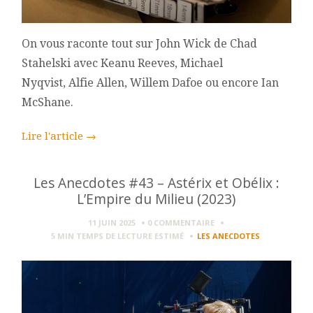
On vous raconte tout sur John Wick de Chad
Stahelski avec Keanu Reeves, Michael
Nyqvist, Alfie Allen, Willem Dafoe ou encore Ian
McShane.
Lire l'article
→
Les Anecdotes #43 – Astérix et Obélix :
L’Empire du Milieu (2023)
11 JUIN 2025
0 COMMENTAIRE
5 MIN
TEMPS DE LECTURE ESTIMÉ
LES ANECDOTES