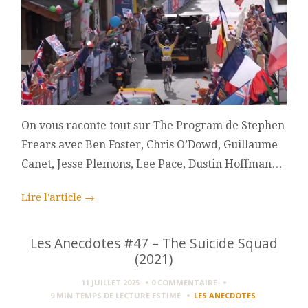
On vous raconte tout sur The Program de Stephen
Frears avec Ben Foster, Chris O’Dowd, Guillaume
Canet, Jesse Plemons, Lee Pace, Dustin Hoffman…
Lire l'article
→
Les Anecdotes #47 – The Suicide Squad
(2021)
11 JUILLET 2025
0 COMMENTAIRE
9 MIN
TEMPS DE LECTURE ESTIMÉ
LES ANECDOTES