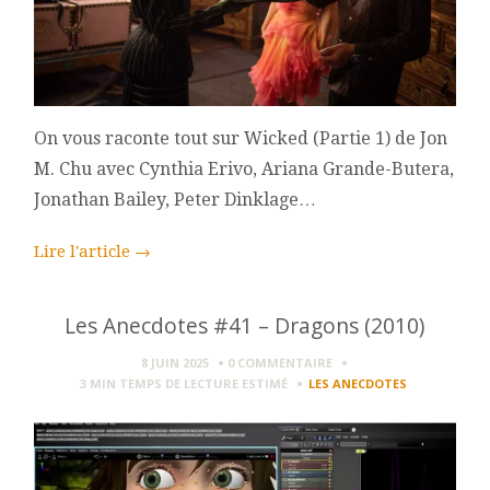
On vous raconte tout sur Wicked (Partie 1) de Jon
M. Chu avec Cynthia Erivo, Ariana Grande-Butera,
Jonathan Bailey, Peter Dinklage…
Lire l'article
→
Les Anecdotes #41 – Dragons (2010)
8 JUIN 2025
0 COMMENTAIRE
3 MIN
TEMPS DE LECTURE ESTIMÉ
LES ANECDOTES