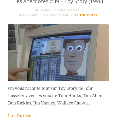
Les Anecdotes #39 – Toy Story (1996)
7 JUIN 2025
0 COMMENTAIRE
8 MIN
TEMPS DE LECTURE ESTIMÉ
LES ANECDOTES
On vous raconte tout sur Toy Story de John
Lasseter avec les voix de Tom Hanks, Tim Allen,
Don Rickles, Jim Varney, Wallace Shawn…
Lire l'article
→