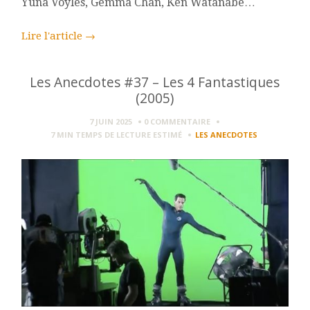
Yuna Voyles, Gemma Chan, Ken Watanabe…
Lire l'article
→
Les Anecdotes #37 – Les 4 Fantastiques
(2005)
7 JUIN 2025
0 COMMENTAIRE
7 MIN
TEMPS DE LECTURE ESTIMÉ
LES ANECDOTES