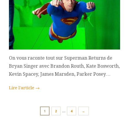
On vous raconte tout sur Superman Returns de
Bryan Singer avec Brandon Routh, Kate Bosworth,
Kevin Spacey, James Marsden, Parker Posey…
Lire l'article
→
POSTS
…
PAGE
PAGE
PAGE
1
2
4
→
NAVIGATION