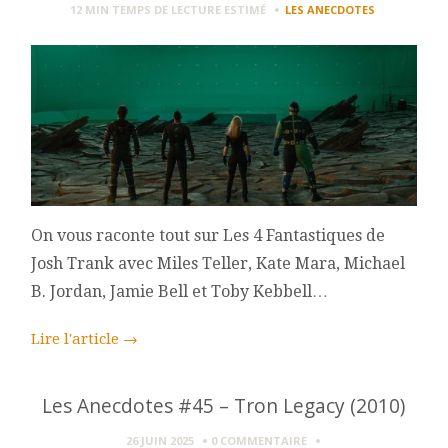
12 MIN
TEMPS DE LECTURE ESTIMÉ
LES ANECDOTES
On vous raconte tout sur Les 4 Fantastiques de
Josh Trank avec Miles Teller, Kate Mara, Michael
B. Jordan, Jamie Bell et Toby Kebbell…
Lire l'article
→
Les Anecdotes #45 – Tron Legacy (2010)
26 JUIN 2025
0 COMMENTAIRE