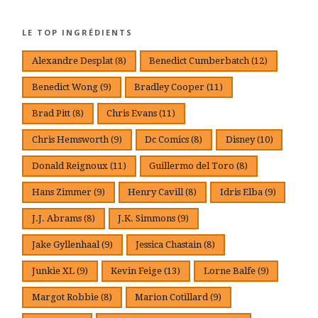
LE TOP INGRÉDIENTS
Alexandre Desplat
(8)
Benedict Cumberbatch
(12)
Benedict Wong
(9)
Bradley Cooper
(11)
Brad Pitt
(8)
Chris Evans
(11)
Chris Hemsworth
(9)
Dc Comics
(8)
Disney
(10)
Donald Reignoux
(11)
Guillermo del Toro
(8)
Hans Zimmer
(9)
Henry Cavill
(8)
Idris Elba
(9)
J.J. Abrams
(8)
J.K. Simmons
(9)
Jake Gyllenhaal
(9)
Jessica Chastain
(8)
Junkie XL
(9)
Kevin Feige
(13)
Lorne Balfe
(9)
Margot Robbie
(8)
Marion Cotillard
(9)