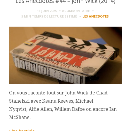
Les Anecdotes #44 – John Wick (2014)
15 JUIN 2025
0 COMMENTAIRE
5 MIN
TEMPS DE LECTURE ESTIMÉ
LES ANECDOTES
On vous raconte tout sur John Wick de Chad
Stahelski avec Keanu Reeves, Michael
Nyqvist, Alfie Allen, Willem Dafoe ou encore Ian
McShane.