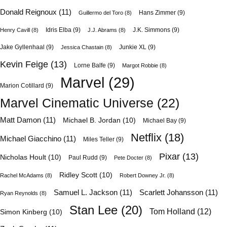
Donald Reignoux
(11)
Hans Zimmer
(9)
Guillermo del Toro
(8)
Idris Elba
(9)
J.K. Simmons
(9)
Henry Cavill
(8)
J.J. Abrams
(8)
Jake Gyllenhaal
(9)
Junkie XL
(9)
Jessica Chastain
(8)
Kevin Feige
(13)
Lorne Balfe
(9)
Margot Robbie
(8)
Marvel
(29)
Marion Cotillard
(9)
Marvel Cinematic Universe
(22)
Matt Damon
(11)
Michael B. Jordan
(10)
Michael Bay
(9)
Netflix
(18)
Michael Giacchino
(11)
Miles Teller
(9)
Pixar
(13)
Nicholas Hoult
(10)
Paul Rudd
(9)
Pete Docter
(8)
Ridley Scott
(10)
Rachel McAdams
(8)
Robert Downey Jr.
(8)
Samuel L. Jackson
(11)
Scarlett Johansson
(11)
Ryan Reynolds
(8)
Stan Lee
(20)
Tom Holland
(12)
Simon Kinberg
(10)