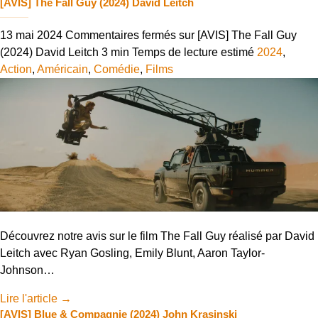
[AVIS] The Fall Guy (2024) David Leitch
13 mai 2024
Commentaires fermés
sur [AVIS] The Fall Guy
(2024) David Leitch
3 min
Temps de lecture estimé
2024
,
Action
,
Américain
,
Comédie
,
Films
Découvrez notre avis sur le film The Fall Guy réalisé par David
Leitch avec Ryan Gosling, Emily Blunt, Aaron Taylor-
Johnson…
Lire l'article
→
[AVIS] Blue & Compagnie (2024) John Krasinski