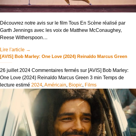
Découvrez notre avis sur le film Tous En Scène réalisé par
Garth Jennings avec les voix de Matthew McConaughey,
Reese Witherspoon…
Lire l'article
→
[AVIS] Bob Marley: One Love (2024) Reinaldo Marcus Green
26 juillet 2024
Commentaires fermés
sur [AVIS] Bob Marley:
One Love (2024) Reinaldo Marcus Green
3 min
Temps de
lecture estimé
2024
,
Américain
,
Biopic
,
Films