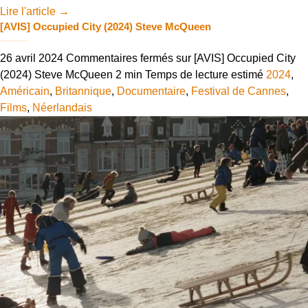
Lire l'article
→
[AVIS] Occupied City (2024) Steve McQueen
26 avril 2024
Commentaires fermés
sur [AVIS] Occupied City
(2024) Steve McQueen
2 min
Temps de lecture estimé
2024
,
Américain
,
Britannique
,
Documentaire
,
Festival de Cannes
,
Films
,
Néerlandais