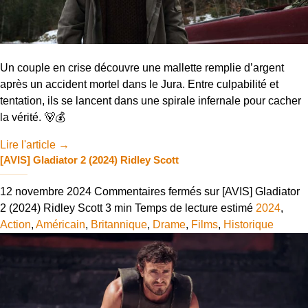
Un couple en crise découvre une mallette remplie d’argent
après un accident mortel dans le Jura. Entre culpabilité et
tentation, ils se lancent dans une spirale infernale pour cacher
la vérité. 🐻💰
Lire l'article
→
[AVIS] Gladiator 2 (2024) Ridley Scott
12 novembre 2024
Commentaires fermés
sur [AVIS] Gladiator
2 (2024) Ridley Scott
3 min
Temps de lecture estimé
2024
,
Action
,
Américain
,
Britannique
,
Drame
,
Films
,
Historique