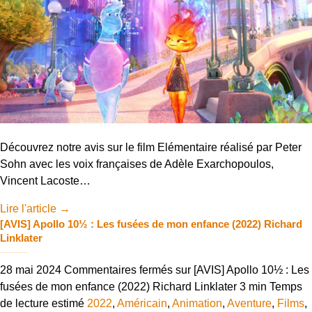
Découvrez notre avis sur le film Elémentaire réalisé par Peter
Sohn avec les voix françaises de Adèle Exarchopoulos,
Vincent Lacoste…
Lire l'article
→
[AVIS] Apollo 10½ : Les fusées de mon enfance (2022) Richard
Linklater
28 mai 2024
Commentaires fermés
sur [AVIS] Apollo 10½ : Les
fusées de mon enfance (2022) Richard Linklater
3 min
Temps
de lecture estimé
2022
,
Américain
,
Animation
,
Aventure
,
Films
,