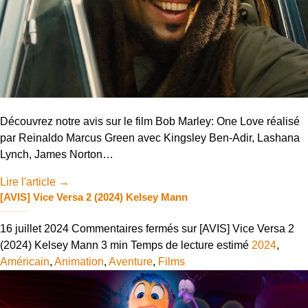
Découvrez notre avis sur le film Bob Marley: One Love réalisé
par Reinaldo Marcus Green avec Kingsley Ben-Adir, Lashana
Lynch, James Norton…
Lire l'article
→
[AVIS] Vice Versa 2 (2024) Kelsey Mann
16 juillet 2024
Commentaires fermés
sur [AVIS] Vice Versa 2
(2024) Kelsey Mann
3 min
Temps de lecture estimé
2024
,
Américain
,
Animation
,
Aventure
,
Films