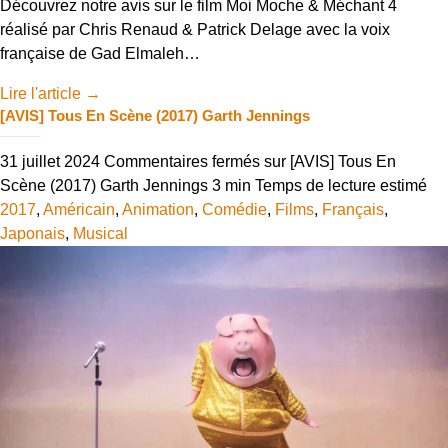
Découvrez notre avis sur le film Moi Moche & Méchant 4
réalisé par Chris Renaud & Patrick Delage avec la voix
française de Gad Elmaleh…
Lire l'article
→
[AVIS] Tous En Scène (2017) Garth Jennings
31 juillet 2024
Commentaires fermés
sur [AVIS] Tous En
Scène (2017) Garth Jennings
3 min
Temps de lecture estimé
2017
,
Américain
,
Animation
,
Comédie
,
Films
,
Français
,
Japonais
,
Musical