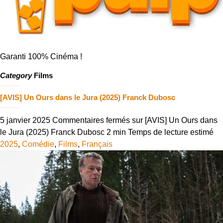
Garanti 100% Cinéma !
Category
Films
[AVIS] Un Ours dans le Jura (2025) Franck Dubosc
5 janvier 2025
Commentaires fermés
sur [AVIS] Un Ours dans
le Jura (2025) Franck Dubosc
2 min
Temps de lecture estimé
2025
,
Comédie
,
Films
,
Français