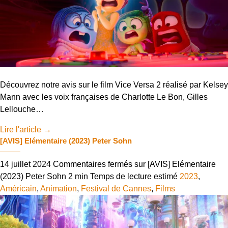
Découvrez notre avis sur le film Vice Versa 2 réalisé par Kelsey
Mann avec les voix françaises de Charlotte Le Bon, Gilles
Lellouche…
Lire l'article
→
[AVIS] Elémentaire (2023) Peter Sohn
14 juillet 2024
Commentaires fermés
sur [AVIS] Elémentaire
(2023) Peter Sohn
2 min
Temps de lecture estimé
2023
,
Américain
,
Animation
,
Festival de Cannes
,
Films