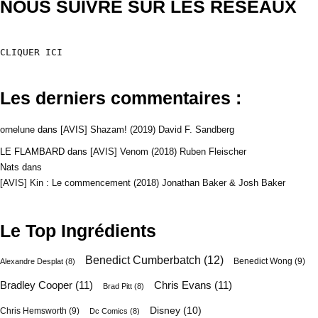
NOUS SUIVRE SUR LES RESEAUX
CLIQUER ICI
Les derniers commentaires :
ornelune
dans
[AVIS] Shazam! (2019) David F. Sandberg
LE FLAMBARD
dans
[AVIS] Venom (2018) Ruben Fleischer
Nats
dans
[AVIS] Kin : Le commencement (2018) Jonathan Baker & Josh Baker
Le Top Ingrédients
Benedict Cumberbatch
(12)
Benedict Wong
(9)
Alexandre Desplat
(8)
Bradley Cooper
(11)
Chris Evans
(11)
Brad Pitt
(8)
Disney
(10)
Chris Hemsworth
(9)
Dc Comics
(8)