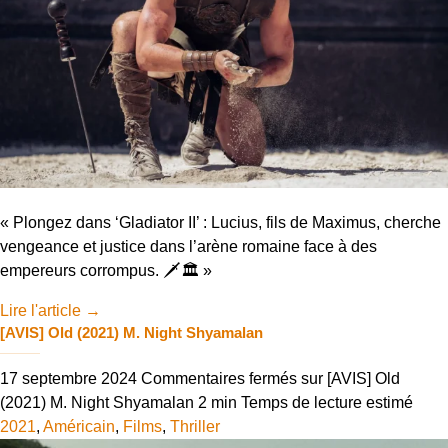
« Plongez dans ‘Gladiator II’ : Lucius, fils de Maximus, cherche
vengeance et justice dans l’arène romaine face à des
empereurs corrompus. 🗡️🏛️ »
Lire l'article
→
[AVIS] Old (2021) M. Night Shyamalan
17 septembre 2024
Commentaires fermés
sur [AVIS] Old
(2021) M. Night Shyamalan
2 min
Temps de lecture estimé
2021
,
Américain
,
Films
,
Thriller