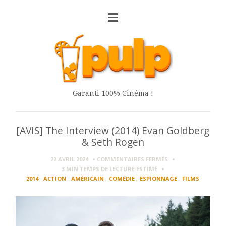
Garanti 100% Cinéma !
[AVIS] The Interview (2014) Evan Goldberg
& Seth Rogen
SUR
22 AVRIL 2024
COMMENTAIRES FERMÉS
[AVIS]
3 MIN
TEMPS DE LECTURE ESTIMÉ
THE
2014
,
ACTION
,
AMÉRICAIN
,
COMÉDIE
,
ESPIONNAGE
,
FILMS
INTERVIEW
(2014)
EVAN
GOLDBERG
&