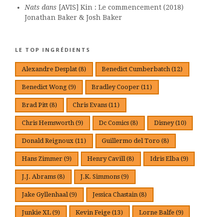
Nats
dans
[AVIS] Kin : Le commencement (2018)
Jonathan Baker & Josh Baker
LE TOP INGRÉDIENTS
Alexandre Desplat
(8)
Benedict Cumberbatch
(12)
Benedict Wong
(9)
Bradley Cooper
(11)
Brad Pitt
(8)
Chris Evans
(11)
Chris Hemsworth
(9)
Dc Comics
(8)
Disney
(10)
Donald Reignoux
(11)
Guillermo del Toro
(8)
Hans Zimmer
(9)
Henry Cavill
(8)
Idris Elba
(9)
J.J. Abrams
(8)
J.K. Simmons
(9)
Jake Gyllenhaal
(9)
Jessica Chastain
(8)
Junkie XL
(9)
Kevin Feige
(13)
Lorne Balfe
(9)