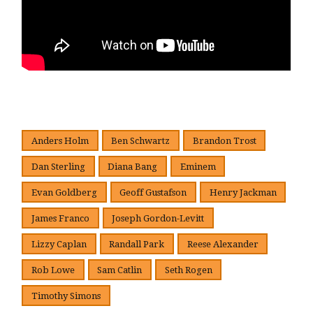
Anders Holm
Ben Schwartz
Brandon Trost
Dan Sterling
Diana Bang
Eminem
Evan Goldberg
Geoff Gustafson
Henry Jackman
James Franco
Joseph Gordon-Levitt
Lizzy Caplan
Randall Park
Reese Alexander
Rob Lowe
Sam Catlin
Seth Rogen
Timothy Simons