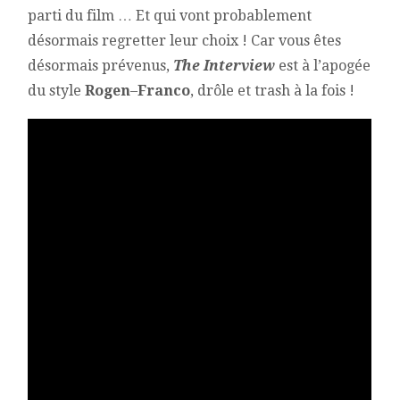
parti du film … Et qui vont probablement
désormais regretter leur choix ! Car vous êtes
désormais prévenus,
The Interview
est à l’apogée
du style
Rogen
–
Franco
, drôle et trash à la fois !