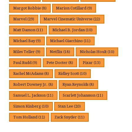
Margot Robbie
(8)
Marion Cotillard
(9)
Marvel
(29)
Marvel Cinematic Universe
(22)
Matt Damon
(11)
Michael B. Jordan
(10)
Michael Bay
(9)
Michael Giacchino
(11)
Miles Teller
(9)
Netflix
(18)
Nicholas Hoult
(10)
Paul Rudd
(9)
Pete Docter
(8)
Pixar
(13)
Rachel McAdams
(8)
Ridley Scott
(10)
Robert Downey Jr.
(8)
Ryan Reynolds
(8)
Samuel L. Jackson
(11)
Scarlett Johansson
(11)
Simon Kinberg
(10)
Stan Lee
(20)
Tom Holland
(12)
Zack Snyder
(11)