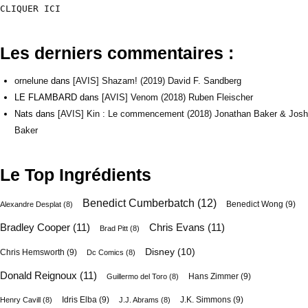
CLIQUER ICI
Les derniers commentaires :
ornelune
dans
[AVIS] Shazam! (2019) David F. Sandberg
LE FLAMBARD
dans
[AVIS] Venom (2018) Ruben Fleischer
Nats
dans
[AVIS] Kin : Le commencement (2018) Jonathan Baker & Josh
Baker
Le Top Ingrédients
Benedict Cumberbatch
(12)
Benedict Wong
(9)
Alexandre Desplat
(8)
Bradley Cooper
(11)
Chris Evans
(11)
Brad Pitt
(8)
Disney
(10)
Chris Hemsworth
(9)
Dc Comics
(8)
Donald Reignoux
(11)
Hans Zimmer
(9)
Guillermo del Toro
(8)
Idris Elba
(9)
J.K. Simmons
(9)
Henry Cavill
(8)
J.J. Abrams
(8)