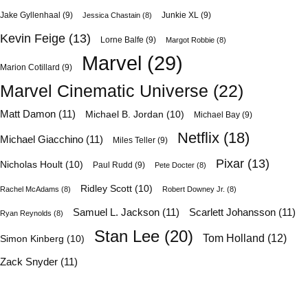
Jake Gyllenhaal
(9)
Junkie XL
(9)
Jessica Chastain
(8)
Kevin Feige
(13)
Lorne Balfe
(9)
Margot Robbie
(8)
Marvel
(29)
Marion Cotillard
(9)
Marvel Cinematic Universe
(22)
Matt Damon
(11)
Michael B. Jordan
(10)
Michael Bay
(9)
Netflix
(18)
Michael Giacchino
(11)
Miles Teller
(9)
Pixar
(13)
Nicholas Hoult
(10)
Paul Rudd
(9)
Pete Docter
(8)
Ridley Scott
(10)
Rachel McAdams
(8)
Robert Downey Jr.
(8)
Samuel L. Jackson
(11)
Scarlett Johansson
(11)
Ryan Reynolds
(8)
Stan Lee
(20)
Tom Holland
(12)
Simon Kinberg
(10)
Zack Snyder
(11)