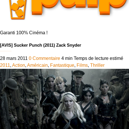
Garanti 100% Cinéma !
[AVIS] Sucker Punch (2011) Zack Snyder
28 mars 2011
0 Commentaire
4 min
Temps de lecture estimé
2011
,
Action
,
Américain
,
Fantastique
,
Films
,
Thriller