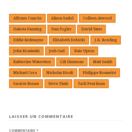
Alfonso Cuarón
Alison Sudol
Colleen Atwood
Dakota Fanning
Dan Fogler
David Yates
Eddie Redmayne
Elizabeth Debicki
J.K. Rowling
John Krasinski
Josh Gad
Kate Upton
Katherine Waterston
Lili Simmons
Matt Smith
Michael Cera
Nicholas Hoult
Philippe Rousselot
Saoirse Ronan
Steve Zissis
Zack Pearlman
LAISSER UN COMMENTAIRE
COMMENTAIRE
*