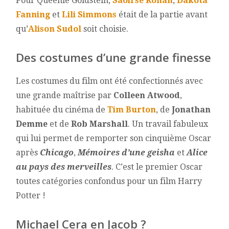
Pour Queenie Goldstein,
Saoirse Ronan
,
Dakota
Fanning
et
Lili Simmons
était de la partie avant
qu’
Alison Sudol
soit choisie.
Des costumes d’une grande finesse
Les costumes du film ont été confectionnés avec
une grande maîtrise par
Colleen Atwood
,
habituée du cinéma de
Tim Burton
, de
Jonathan
Demme
et de
Rob Marshall
. Un travail fabuleux
qui lui permet de remporter son cinquième Oscar
après
Chicago
,
Mémoires d’une geisha
et
Alice
au pays des merveilles
. C’est le premier Oscar
toutes catégories confondus pour un film Harry
Potter !
Michael Cera en Jacob ?