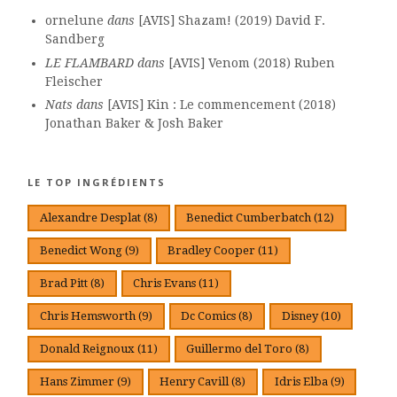
ornelune
dans
[AVIS] Shazam! (2019) David F.
Sandberg
LE FLAMBARD
dans
[AVIS] Venom (2018) Ruben
Fleischer
Nats
dans
[AVIS] Kin : Le commencement (2018)
Jonathan Baker & Josh Baker
LE TOP INGRÉDIENTS
Alexandre Desplat
(8)
Benedict Cumberbatch
(12)
Benedict Wong
(9)
Bradley Cooper
(11)
Brad Pitt
(8)
Chris Evans
(11)
Chris Hemsworth
(9)
Dc Comics
(8)
Disney
(10)
Donald Reignoux
(11)
Guillermo del Toro
(8)
Hans Zimmer
(9)
Henry Cavill
(8)
Idris Elba
(9)