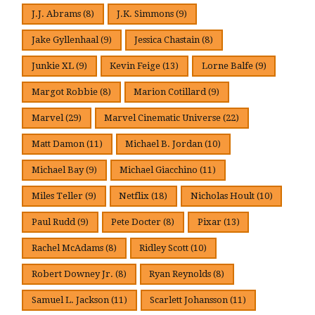
J.J. Abrams
(8)
J.K. Simmons
(9)
Jake Gyllenhaal
(9)
Jessica Chastain
(8)
Junkie XL
(9)
Kevin Feige
(13)
Lorne Balfe
(9)
Margot Robbie
(8)
Marion Cotillard
(9)
Marvel
(29)
Marvel Cinematic Universe
(22)
Matt Damon
(11)
Michael B. Jordan
(10)
Michael Bay
(9)
Michael Giacchino
(11)
Miles Teller
(9)
Netflix
(18)
Nicholas Hoult
(10)
Paul Rudd
(9)
Pete Docter
(8)
Pixar
(13)
Rachel McAdams
(8)
Ridley Scott
(10)
Robert Downey Jr.
(8)
Ryan Reynolds
(8)
Samuel L. Jackson
(11)
Scarlett Johansson
(11)