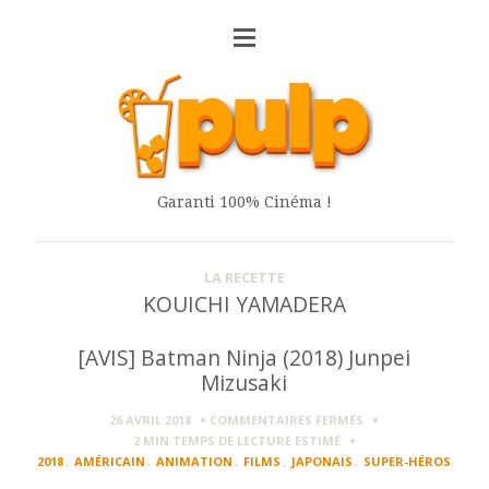
Garanti 100% Cinéma !
LA RECETTE
KOUICHI YAMADERA
[AVIS] Batman Ninja (2018) Junpei
Mizusaki
SUR
26 AVRIL 2018
COMMENTAIRES FERMÉS
[AVIS]
2 MIN
TEMPS DE LECTURE ESTIMÉ
BATMAN
2018
,
AMÉRICAIN
,
ANIMATION
,
FILMS
,
JAPONAIS
,
SUPER-HÉROS
NINJA