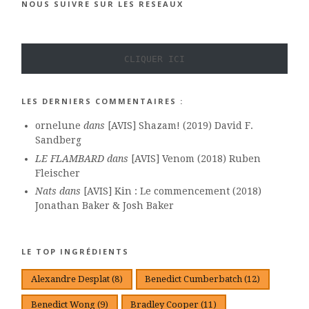
NOUS SUIVRE SUR LES RESEAUX
CLIQUER ICI
LES DERNIERS COMMENTAIRES :
ornelune
dans
[AVIS] Shazam! (2019) David F.
Sandberg
LE FLAMBARD
dans
[AVIS] Venom (2018) Ruben
Fleischer
Nats
dans
[AVIS] Kin : Le commencement (2018)
Jonathan Baker & Josh Baker
LE TOP INGRÉDIENTS
Alexandre Desplat
(8)
Benedict Cumberbatch
(12)
Benedict Wong
(9)
Bradley Cooper
(11)