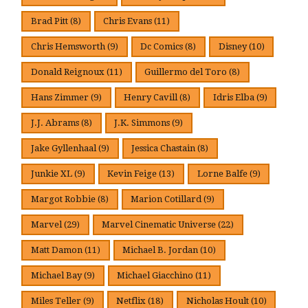
Brad Pitt
(8)
Chris Evans
(11)
Chris Hemsworth
(9)
Dc Comics
(8)
Disney
(10)
Donald Reignoux
(11)
Guillermo del Toro
(8)
Hans Zimmer
(9)
Henry Cavill
(8)
Idris Elba
(9)
J.J. Abrams
(8)
J.K. Simmons
(9)
Jake Gyllenhaal
(9)
Jessica Chastain
(8)
Junkie XL
(9)
Kevin Feige
(13)
Lorne Balfe
(9)
Margot Robbie
(8)
Marion Cotillard
(9)
Marvel
(29)
Marvel Cinematic Universe
(22)
Matt Damon
(11)
Michael B. Jordan
(10)
Michael Bay
(9)
Michael Giacchino
(11)
Miles Teller
(9)
Netflix
(18)
Nicholas Hoult
(10)