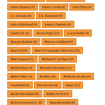
Hans Zimmer
(9)
Henry Cavill
(8)
Idris Elba
(9)
J.J. Abrams
(8)
J.K. Simmons
(9)
Jake Gyllenhaal
(9)
Jessica Chastain
(8)
Junkie XL
(9)
Kevin Feige
(13)
Lorne Balfe
(9)
Margot Robbie
(8)
Marion Cotillard
(9)
Marvel
(29)
Marvel Cinematic Universe
(22)
Matt Damon
(11)
Michael B. Jordan
(10)
Michael Bay
(9)
Michael Giacchino
(11)
Miles Teller
(9)
Netflix
(18)
Nicholas Hoult
(10)
Paul Rudd
(9)
Pete Docter
(8)
Pixar
(13)
Rachel McAdams
(8)
Ridley Scott
(10)
Robert Downey Jr.
(8)
Ryan Reynolds
(8)