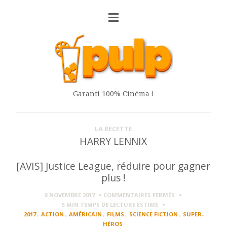
Garanti 100% Cinéma !
LA RECETTE
HARRY LENNIX
[AVIS] Justice League, réduire pour gagner
plus !
SUR
8 NOVEMBRE 2017
COMMENTAIRES FERMÉS
[AVIS]
5 MIN
TEMPS DE LECTURE ESTIMÉ
JUSTICE
2017
,
ACTION
,
AMÉRICAIN
,
FILMS
,
SCIENCE FICTION
,
SUPER-
LEAGUE,
HÉROS