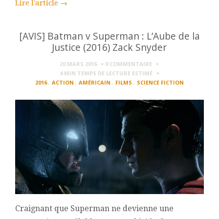
Lire l'article
→
[AVIS] Batman v Superman : L’Aube de la
Justice (2016) Zack Snyder
20 MARS 2016
0 COMMENTAIRE
4 MIN
TEMPS DE LECTURE ESTIMÉ
2016
,
ACTION
,
AMÉRICAIN
,
FILMS
,
SCIENCE FICTION
Craignant que Superman ne devienne une