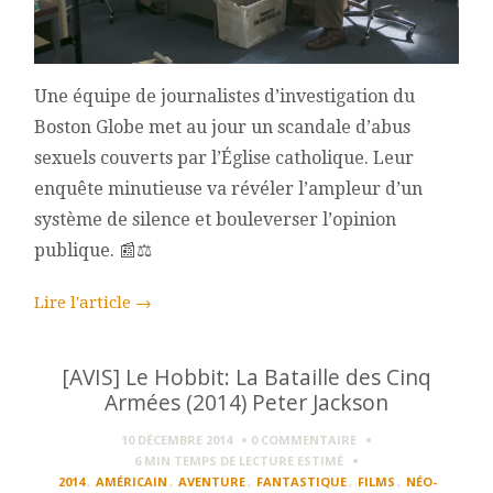
Une équipe de journalistes d’investigation du
Boston Globe met au jour un scandale d’abus
sexuels couverts par l’Église catholique. Leur
enquête minutieuse va révéler l’ampleur d’un
système de silence et bouleverser l’opinion
publique. 📰⚖️
Lire l'article
→
[AVIS] Le Hobbit: La Bataille des Cinq
Armées (2014) Peter Jackson
10 DÉCEMBRE 2014
0 COMMENTAIRE
6 MIN
TEMPS DE LECTURE ESTIMÉ
2014
,
AMÉRICAIN
,
AVENTURE
,
FANTASTIQUE
,
FILMS
,
NÉO-