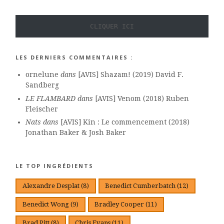
CLIQUER ICI
LES DERNIERS COMMENTAIRES :
ornelune
dans
[AVIS] Shazam! (2019) David F.
Sandberg
LE FLAMBARD
dans
[AVIS] Venom (2018) Ruben
Fleischer
Nats
dans
[AVIS] Kin : Le commencement (2018)
Jonathan Baker & Josh Baker
LE TOP INGRÉDIENTS
Alexandre Desplat
(8)
Benedict Cumberbatch
(12)
Benedict Wong
(9)
Bradley Cooper
(11)
Brad Pitt
(8)
Chris Evans
(11)