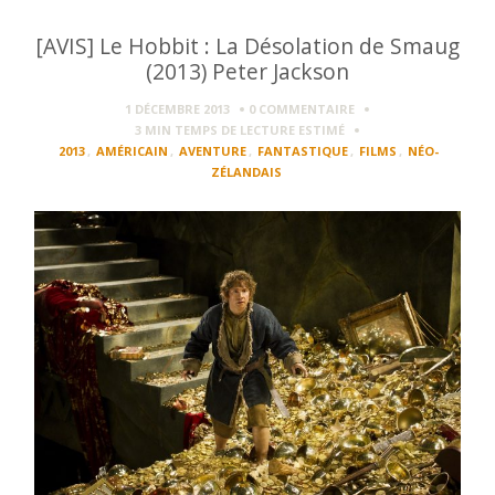
[AVIS] Le Hobbit : La Désolation de Smaug
(2013) Peter Jackson
1 DÉCEMBRE 2013
0 COMMENTAIRE
3 MIN
TEMPS DE LECTURE ESTIMÉ
2013
,
AMÉRICAIN
,
AVENTURE
,
FANTASTIQUE
,
FILMS
,
NÉO-
ZÉLANDAIS