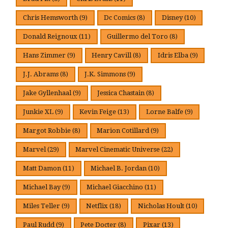
Chris Hemsworth
(9)
Dc Comics
(8)
Disney
(10)
Donald Reignoux
(11)
Guillermo del Toro
(8)
Hans Zimmer
(9)
Henry Cavill
(8)
Idris Elba
(9)
J.J. Abrams
(8)
J.K. Simmons
(9)
Jake Gyllenhaal
(9)
Jessica Chastain
(8)
Junkie XL
(9)
Kevin Feige
(13)
Lorne Balfe
(9)
Margot Robbie
(8)
Marion Cotillard
(9)
Marvel
(29)
Marvel Cinematic Universe
(22)
Matt Damon
(11)
Michael B. Jordan
(10)
Michael Bay
(9)
Michael Giacchino
(11)
Miles Teller
(9)
Netflix
(18)
Nicholas Hoult
(10)
Paul Rudd
(9)
Pete Docter
(8)
Pixar
(13)