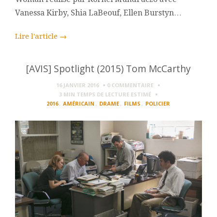
Vanessa Kirby, Shia LaBeouf, Ellen Burstyn…
Lire l'article
→
[AVIS] Spotlight (2015) Tom McCarthy
16 JANVIER 2016
0 COMMENTAIRE
3 MIN
TEMPS DE LECTURE ESTIMÉ
2016
,
AMÉRICAIN
,
DRAME
,
FILMS
,
POLICIER