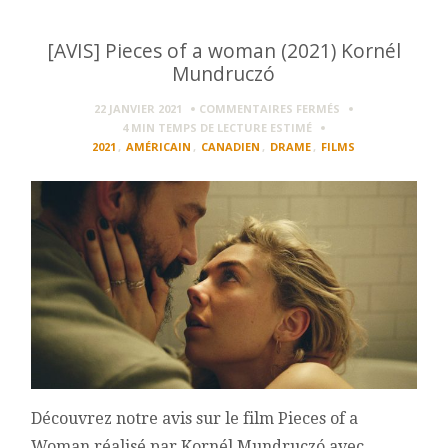
[AVIS] Pieces of a woman (2021) Kornél
Mundruczó
SUR
22 JANVIER 2021
COMMENTAIRES FERMÉS
[AVIS]
4 MIN
TEMPS DE LECTURE ESTIMÉ
PIECES
2021
,
AMÉRICAIN
,
CANADIEN
,
DRAME
,
FILMS
OF
A
WOMAN
(2021)
KORNÉL
MUNDRUCZÓ
Découvrez notre avis sur le film Pieces of a
Woman réalisé par Kornél Mundruczó avec