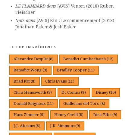
LE FLAMBARD
dans
[AVIS] Venom (2018) Ruben
Fleischer
Nats
dans
[AVIS] Kin : Le commencement (2018)
Jonathan Baker & Josh Baker
LE TOP INGRÉDIENTS
Alexandre Desplat
(8)
Benedict Cumberbatch
(12)
Benedict Wong
(9)
Bradley Cooper
(11)
Brad Pitt
(8)
Chris Evans
(11)
Chris Hemsworth
(9)
Dc Comics
(8)
Disney
(10)
Donald Reignoux
(11)
Guillermo del Toro
(8)
Hans Zimmer
(9)
Henry Cavill
(8)
Idris Elba
(9)
J.J. Abrams
(8)
J.K. Simmons
(9)