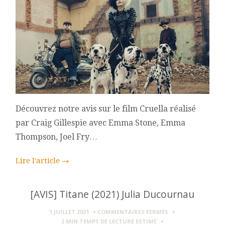
Découvrez notre avis sur le film Cruella réalisé
par Craig Gillespie avec Emma Stone, Emma
Thompson, Joel Fry…
Lire l'article
→
[AVIS] Titane (2021) Julia Ducournau
SUR
1 JUILLET 2021
COMMENTAIRES FERMÉS
[AVIS]
2 MIN
TEMPS DE LECTURE ESTIMÉ