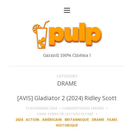
Garanti 100% Cinéma !
CATEGORY
DRAME
[AVIS] Gladiator 2 (2024) Ridley Scott
SUR
12 NOVEMBRE 2024
COMMENTAIRES FERMÉS
[AVIS]
3 MIN
TEMPS DE LECTURE ESTIMÉ
GLADIATOR
2024
,
ACTION
,
AMÉRICAIN
,
BRITANNIQUE
,
DRAME
,
FILMS
,
2
HISTORIQUE
(2024)