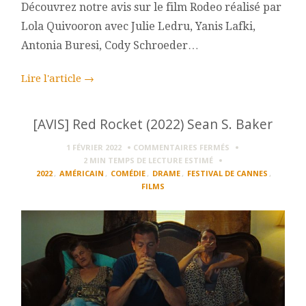
Découvrez notre avis sur le film Rodeo réalisé par
Lola Quivooron avec Julie Ledru, Yanis Lafki,
Antonia Buresi, Cody Schroeder…
Lire l'article
→
[AVIS] Red Rocket (2022) Sean S. Baker
SUR
1 FÉVRIER 2022
COMMENTAIRES FERMÉS
[AVIS]
2 MIN
TEMPS DE LECTURE ESTIMÉ
RED
2022
,
AMÉRICAIN
,
COMÉDIE
,
DRAME
,
FESTIVAL DE CANNES
,
ROCKET
FILMS
(2022)
SEAN
S.
BAKER