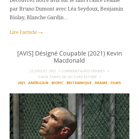
Découvrez notre avis sur le film France réalisé
par Bruno Dumont avec Léa Seydoux, Benjamin
Biolay, Blanche Gardin…
Lire l'article
→
[AVIS] Désigné Coupable (2021) Kevin
Macdonald
SUR
22 JUILLET 2021
COMMENTAIRES FERMÉS
[AVIS]
3 MIN
TEMPS DE LECTURE ESTIMÉ
DÉSIGNÉ
2021
,
AMÉRICAIN
,
BIOPIC
,
BRITANNIQUE
,
DRAME
,
FILMS
COUPABLE
(2021)
KEVIN
MACDONALD