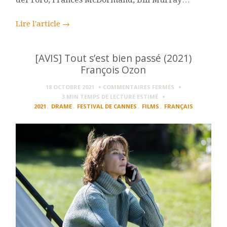
Lire l'article
→
[AVIS] Tout s’est bien passé (2021)
François Ozon
SUR
18 OCTOBRE 2021
COMMENTAIRES FERMÉS
[AVIS]
3 MIN
TEMPS DE LECTURE ESTIMÉ
TOUT
2021
,
DRAME
,
FESTIVAL DE CANNES
,
FILMS
,
FRANÇAIS
S’EST
BIEN
PASSÉ
(2021)
FRANÇOIS
OZON