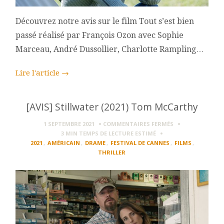
Découvrez notre avis sur le film Tout s’est bien
passé réalisé par François Ozon avec Sophie
Marceau, André Dussollier, Charlotte Rampling…
Lire l'article
→
[AVIS] Stillwater (2021) Tom McCarthy
SUR
1 SEPTEMBRE 2021
COMMENTAIRES FERMÉS
[AVIS]
3 MIN
TEMPS DE LECTURE ESTIMÉ
STILLWATER
2021
,
AMÉRICAIN
,
DRAME
,
FESTIVAL DE CANNES
,
FILMS
,
(2021)
THRILLER
TOM
MCCARTHY