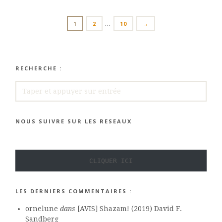
POSTS
…
PAGE
PAGE
PAGE
1
2
10
→
NAVIGATION
RECHERCHE :
RECHERCHE
NOUS SUIVRE SUR LES RESEAUX
CLIQUER ICI
LES DERNIERS COMMENTAIRES :
ornelune
dans
[AVIS] Shazam! (2019) David F.
Sandberg