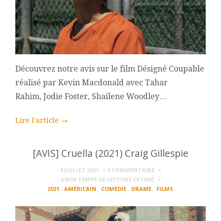
Découvrez notre avis sur le film Désigné Coupable
réalisé par Kevin Macdonald avec Tahar
Rahim, Jodie Foster, Shailene Woodley…
Lire l'article
→
[AVIS] Cruella (2021) Craig Gillespie
4 JUILLET 2021
0 COMMENTAIRE
4 MIN
TEMPS DE LECTURE ESTIMÉ
2021
,
AMÉRICAIN
,
COMÉDIE
,
DRAME
,
FILMS