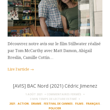
Découvrez notre avis sur le film Stillwater réalisé
par Tom McCarthy avec Matt Damon, Abigail
Breslin, Camille Cottin…
Lire l'article
→
[AVIS] BAC Nord (2021) Cédric Jimenez
SUR
1 AOÛT 2021
COMMENTAIRES FERMÉS
[AVIS]
3 MIN
TEMPS DE LECTURE ESTIMÉ
BAC
2021
,
ACTION
,
DRAME
,
FESTIVAL DE CANNES
,
FILMS
,
FRANÇAIS
,
NORD
POLICIER