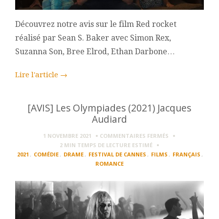
Découvrez notre avis sur le film Red rocket
réalisé par Sean S. Baker avec Simon Rex,
Suzanna Son, Bree Elrod, Ethan Darbone…
Lire l'article
→
[AVIS] Les Olympiades (2021) Jacques
Audiard
SUR
1 NOVEMBRE 2021
COMMENTAIRES FERMÉS
[AVIS]
2 MIN
TEMPS DE LECTURE ESTIMÉ
LES
2021
,
COMÉDIE
,
DRAME
,
FESTIVAL DE CANNES
,
FILMS
,
FRANÇAIS
,
OLYMPIADES
ROMANCE
(2021)
JACQUES
AUDIARD