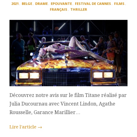
TITANE
2021
,
BELGE
,
DRAME
,
EPOUVANTE
,
FESTIVAL DE CANNES
,
FILMS
,
(2021)
FRANÇAIS
,
THRILLER
JULIA
DUCOURNAU
Découvrez notre avis sur le film Titane réalisé par
Julia Ducournau avec Vincent Lindon, Agathe
Rousselle, Garance Marillier…
Lire l'article
→