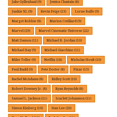
Jake Gyllenhaal
(9)
Jessica Chastain
(8)
Junkie XL
(9)
Kevin Feige
(13)
Lorne Balfe
(9)
Margot Robbie
(8)
Marion Cotillard
(9)
Marvel
(29)
Marvel Cinematic Universe
(22)
Matt Damon
(11)
Michael B. Jordan
(10)
Michael Bay
(9)
Michael Giacchino
(11)
Miles Teller
(9)
Netflix
(18)
Nicholas Hoult
(10)
Paul Rudd
(9)
Pete Docter
(8)
Pixar
(13)
Rachel McAdams
(8)
Ridley Scott
(10)
Robert Downey Jr.
(8)
Ryan Reynolds
(8)
Samuel L. Jackson
(11)
Scarlett Johansson
(11)
Simon Kinberg
(10)
Stan Lee
(20)