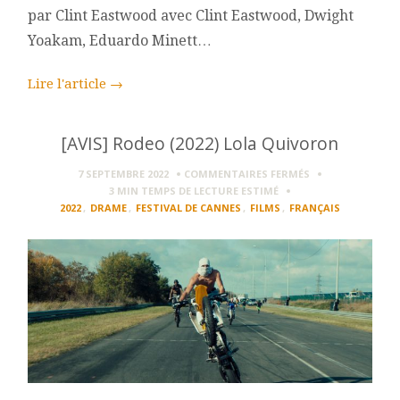
par Clint Eastwood avec Clint Eastwood, Dwight
Yoakam, Eduardo Minett…
Lire l'article
→
[AVIS] Rodeo (2022) Lola Quivoron
SUR
7 SEPTEMBRE 2022
COMMENTAIRES FERMÉS
[AVIS]
3 MIN
TEMPS DE LECTURE ESTIMÉ
RODEO
2022
,
DRAME
,
FESTIVAL DE CANNES
,
FILMS
,
FRANÇAIS
(2022)
LOLA
QUIVORON