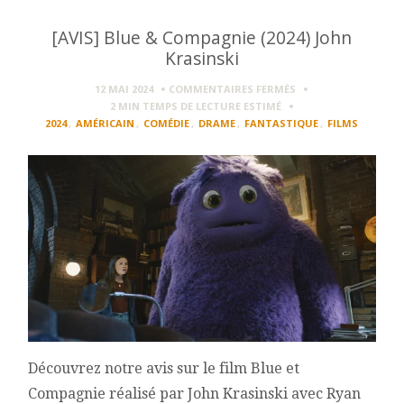
[AVIS] Blue & Compagnie (2024) John
Krasinski
SUR
12 MAI 2024
COMMENTAIRES FERMÉS
[AVIS]
2 MIN
TEMPS DE LECTURE ESTIMÉ
BLUE
2024
,
AMÉRICAIN
,
COMÉDIE
,
DRAME
,
FANTASTIQUE
,
FILMS
&
COMPAGNIE
(2024)
JOHN
KRASINSKI
Découvrez notre avis sur le film Blue et
Compagnie réalisé par John Krasinski avec Ryan