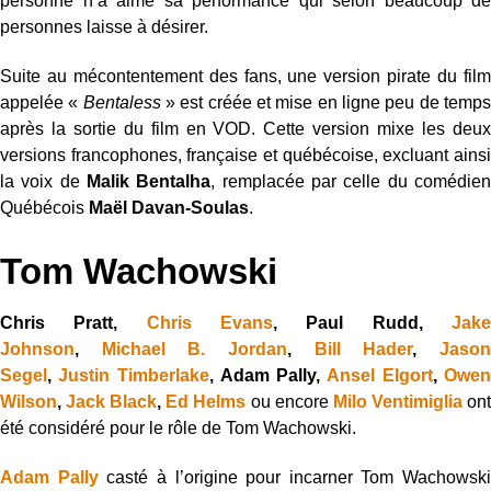
personne n’a aimé sa performance qui selon beaucoup de
personnes laisse à désirer.
Suite au mécontentement des fans, une version pirate du film
appelée «
Bentaless
» est créée et mise en ligne peu de temp
après la sortie du film en VOD. Cette version mixe les deux
versions francophones, française et québécoise, excluant ainsi
la voix de
Malik Bentalha
, remplacée par celle du comédie
Québécois
Maël Davan-Soulas
.
Tom Wachowski
Chris Pratt,
Chris Evans
, Paul Rudd,
Jak
Johnson
,
Michael B. Jordan
,
Bill Hader
,
Jaso
Segel
,
Justin Timberlake
, Adam Pally,
Ansel Elgort
,
Owe
Wilson
,
Jack Black
,
Ed Helms
ou encore
Milo Ventimiglia
on
été considéré pour le rôle de
Tom Wachowski.
Adam Pally
casté à l’origine pour incarner Tom Wachowski