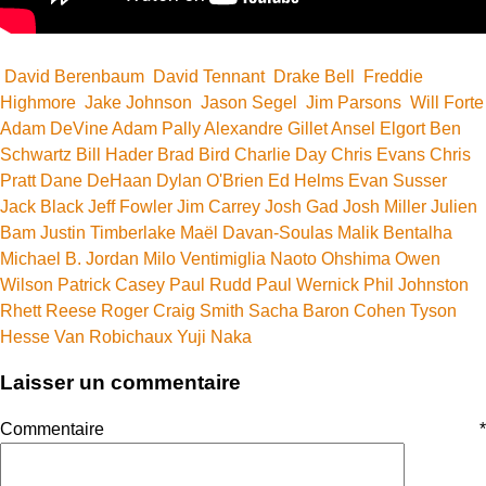
David Berenbaum
David Tennant
Drake Bell
Freddie
Highmore
Jake Johnson
Jason Segel
Jim Parsons
Will Forte
Adam DeVine
Adam Pally
Alexandre Gillet
Ansel Elgort
Ben
Schwartz
Bill Hader
Brad Bird
Charlie Day
Chris Evans
Chris
Pratt
Dane DeHaan
Dylan O'Brien
Ed Helms
Evan Susser
Jack Black
Jeff Fowler
Jim Carrey
Josh Gad
Josh Miller
Julien
Bam
Justin Timberlake
Maël Davan-Soulas
Malik Bentalha
Michael B. Jordan
Milo Ventimiglia
Naoto Ohshima
Owen
Wilson
Patrick Casey
Paul Rudd
Paul Wernick
Phil Johnston
Rhett Reese
Roger Craig Smith
Sacha Baron Cohen
Tyson
Hesse
Van Robichaux
Yuji Naka
Laisser un commentaire
Commentaire
*