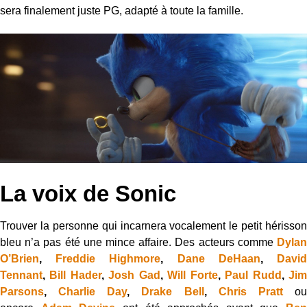
sera finalement juste PG, adapté à toute la famille.
La voix de Sonic
Trouver la personne qui incarnera vocalement le petit hérisson
bleu n’a pas été une mince affaire. Des acteurs comme
Dylan
O’Brien
,
Freddie Highmore
,
Dane DeHaan
,
Davi
Tennant
,
Bill Hader
,
Josh Gad
,
Will Forte
,
Paul Rudd
,
Ji
Parsons
,
Charlie Day
,
Drake Bell
,
Chris Pratt
o