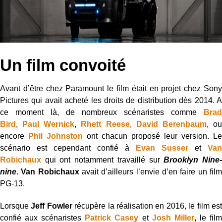
Un film convoité
Avant d’être chez Paramount le film était en projet chez Sony
Pictures qui avait acheté les droits de distribution dès 2014. A
ce moment là, de nombreux scénaristes comme
Brad
Bird
,
Paul Wernick
,
Rhett Reese
,
David Berenbaum
, o
encore
Phil Johnston
ont chacun proposé leur version. Le
scénario est cependant confié à
Evan Susser
et
Van
Robichaux
qui ont notamment travaillé sur
Brooklyn Nine
nine
.
Van Robichaux
avait d’ailleurs l’envie d’en faire un fil
PG-13.
Lorsque
Jeff Fowler
récupère la réalisation en 2016, le film es
confié aux scénaristes
Patrick Casey
et
Josh Miller
, le fil