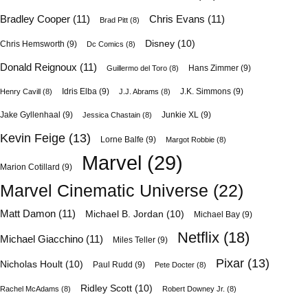
Bradley Cooper
(11)
Chris Evans
(11)
Brad Pitt
(8)
Disney
(10)
Chris Hemsworth
(9)
Dc Comics
(8)
Donald Reignoux
(11)
Hans Zimmer
(9)
Guillermo del Toro
(8)
Idris Elba
(9)
J.K. Simmons
(9)
Henry Cavill
(8)
J.J. Abrams
(8)
Jake Gyllenhaal
(9)
Junkie XL
(9)
Jessica Chastain
(8)
Kevin Feige
(13)
Lorne Balfe
(9)
Margot Robbie
(8)
Marvel
(29)
Marion Cotillard
(9)
Marvel Cinematic Universe
(22)
Matt Damon
(11)
Michael B. Jordan
(10)
Michael Bay
(9)
Netflix
(18)
Michael Giacchino
(11)
Miles Teller
(9)
Pixar
(13)
Nicholas Hoult
(10)
Paul Rudd
(9)
Pete Docter
(8)
Ridley Scott
(10)
Rachel McAdams
(8)
Robert Downey Jr.
(8)