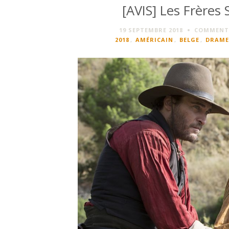
[AVIS] Les Frères 
19 SEPTEMBRE 2018
COMMENTA
2018
,
AMÉRICAIN
,
BELGE
,
DRAME