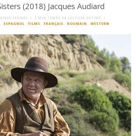
Sisters (2018) Jacques Audiard
SUR
IRES FERMÉS
3 MIN
TEMPS DE LECTURE ESTIMÉ
[AVIS]
,
ESPAGNOL
,
FILMS
,
FRANÇAIS
,
ROUMAIN
,
WESTERN
LES
FRÈRES
SISTERS
(2018)
JACQUES
AUDIARD