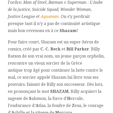
l’ordre;
Man of Steel
,
Batman v Superman : L’Aube
de la justice, Suicide Squad, Wonder Woman,
Justice League et
Aquaman
. On s’y perdrait
presque tant il n’y a pas de continuité artistique
mais bon revenons en à ce
Shazam!
Pour faire court, Shazam est un super-héros de
comics, créé par
C. C. Beck
et
Bill Parker
. Billy
Batson de son vrai nom, un jeune garçon orphelin,
rencontre un vieux sorcier de la Grèce
antique trop âgé pour continuer la lutte contre le
mal, ce sorcier appelé Shazam lui livre tous ses
pouvoirs, faisant de Billy son successeur. Dès lors,
en prononçant le mot
SHAZAM
, Billy acquiert la
sagesse de
S
alomon, la force d’
H
ercule,
l’endurance d’
A
tlas, la foudre de
Z
eus, le courage
d’
A
chille et la vitesse de
M
ercure.