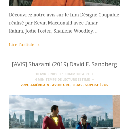
Découvrez notre avis sur le film Désigné Coupable
réalisé par Kevin Macdonald avec Tahar
Rahim, Jodie Foster, Shailene Woodley…
Lire l'article
→
[AVIS] Shazam! (2019) David F. Sandberg
10 AVRIL 2019
1 COMMENTAIRE
6 MIN
TEMPS DE LECTURE ESTIMÉ
2019
,
AMÉRICAIN
,
AVENTURE
,
FILMS
,
SUPER-HÉROS