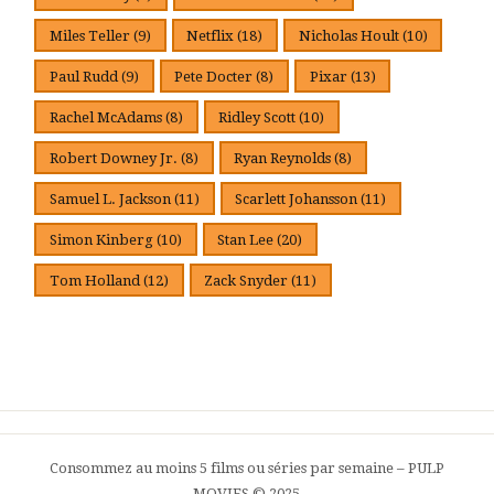
Miles Teller
(9)
Netflix
(18)
Nicholas Hoult
(10)
Paul Rudd
(9)
Pete Docter
(8)
Pixar
(13)
Rachel McAdams
(8)
Ridley Scott
(10)
Robert Downey Jr.
(8)
Ryan Reynolds
(8)
Samuel L. Jackson
(11)
Scarlett Johansson
(11)
Simon Kinberg
(10)
Stan Lee
(20)
Tom Holland
(12)
Zack Snyder
(11)
Consommez au moins 5 films ou séries par semaine – PULP
MOVIES © 2025