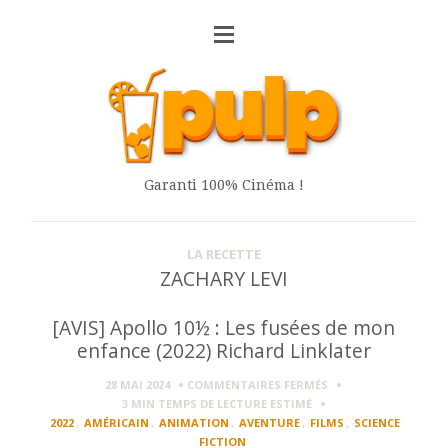
Garanti 100% Cinéma !
LA RECETTE
ZACHARY LEVI
[AVIS] Apollo 10½ : Les fusées de mon
enfance (2022) Richard Linklater
SUR
28 MAI 2024
COMMENTAIRES FERMÉS
[AVIS]
3 MIN
TEMPS DE LECTURE ESTIMÉ
APOLLO
2022
,
AMÉRICAIN
,
ANIMATION
,
AVENTURE
,
FILMS
,
SCIENCE
10½
FICTION