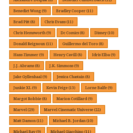
Benedict Wong
(9)
Bradley Cooper
(11)
Brad Pitt
(8)
Chris Evans
(11)
Chris Hemsworth
(9)
Dc Comics
(8)
Disney
(10)
Donald Reignoux
(11)
Guillermo del Toro
(8)
Hans Zimmer
(9)
Henry Cavill
(8)
Idris Elba
(9)
J.J. Abrams
(8)
J.K. Simmons
(9)
Jake Gyllenhaal
(9)
Jessica Chastain
(8)
Junkie XL
(9)
Kevin Feige
(13)
Lorne Balfe
(9)
Margot Robbie
(8)
Marion Cotillard
(9)
Marvel
(29)
Marvel Cinematic Universe
(22)
Matt Damon
(11)
Michael B. Jordan
(10)
Michael Bay
(9)
Michael Giacchino
(11)