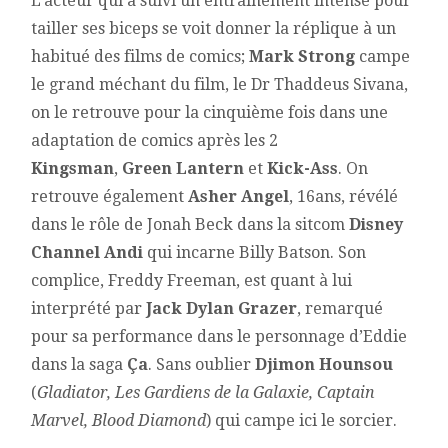
L’acteur qui a suivi un entrainement intense pour
tailler ses biceps se voit donner la réplique à un
habitué des films de comics;
Mark Strong
campe
le grand méchant du film, le Dr Thaddeus Sivana,
on le retrouve pour la cinquième fois dans une
adaptation de comics après les 2
Kingsman
,
Green Lantern
et
Kick-Ass
. On
retrouve également
Asher Angel
, 16ans,
révélé
dans le rôle de Jonah Beck dans la sitcom
Disney
Channel Andi
qui incarne Billy Batson. Son
complice, Freddy Freeman, est quant à lui
interprété par
Jack Dylan Grazer
, remarqué
pour sa performance dans le personnage d’Eddie
dans la saga
Ça
. Sans oublier
Djimon Hounsou
(
Gladiator, Les Gardiens de la Galaxie, Captain
Marvel, Blood Diamond
) qui campe ici le sorcier.