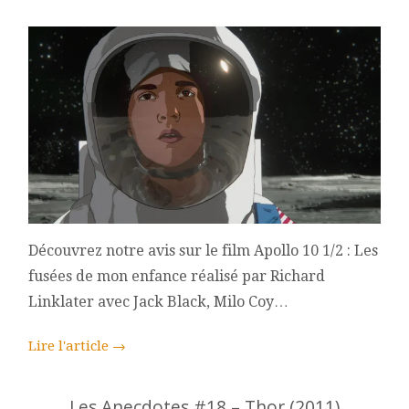
:
LES
FUSÉES
DE
MON
ENFANCE
(2022)
RICHARD
LINKLATER
Découvrez notre avis sur le film Apollo 10 1/2 : Les
fusées de mon enfance réalisé par Richard
Linklater avec Jack Black, Milo Coy…
Lire l'article
→
Les Anecdotes #18 – Thor (2011)