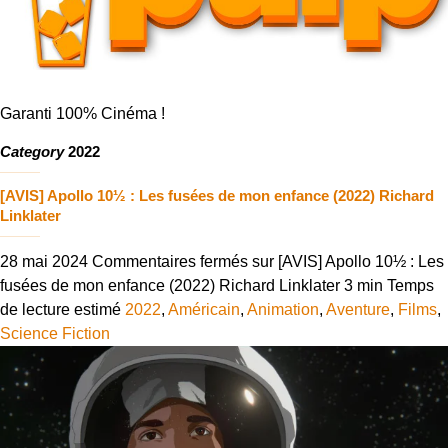
Garanti 100% Cinéma !
Category
2022
[AVIS] Apollo 10½ : Les fusées de mon enfance (2022) Richard
Linklater
28 mai 2024
Commentaires fermés
sur [AVIS] Apollo 10½ : Les
fusées de mon enfance (2022) Richard Linklater
3 min
Temps
de lecture estimé
2022
,
Américain
,
Animation
,
Aventure
,
Films
,
Science Fiction