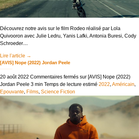
Découvrez notre avis sur le film Rodeo réalisé par Lola
Quivooron avec Julie Ledru, Yanis Lafki, Antonia Buresi, Cody
Schroeder…
Lire l'article
→
[AVIS] Nope (2022) Jordan Peele
20 août 2022
Commentaires fermés
sur [AVIS] Nope (2022)
Jordan Peele
3 min
Temps de lecture estimé
2022
,
Américain
,
Epouvante
,
Films
,
Science Fiction