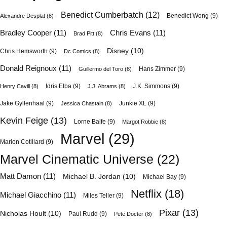
Benedict Cumberbatch
(12)
Benedict Wong
(9)
Alexandre Desplat
(8)
Bradley Cooper
(11)
Chris Evans
(11)
Brad Pitt
(8)
Disney
(10)
Chris Hemsworth
(9)
Dc Comics
(8)
Donald Reignoux
(11)
Hans Zimmer
(9)
Guillermo del Toro
(8)
Idris Elba
(9)
J.K. Simmons
(9)
Henry Cavill
(8)
J.J. Abrams
(8)
Jake Gyllenhaal
(9)
Junkie XL
(9)
Jessica Chastain
(8)
Kevin Feige
(13)
Lorne Balfe
(9)
Margot Robbie
(8)
Marvel
(29)
Marion Cotillard
(9)
Marvel Cinematic Universe
(22)
Matt Damon
(11)
Michael B. Jordan
(10)
Michael Bay
(9)
Netflix
(18)
Michael Giacchino
(11)
Miles Teller
(9)
Pixar
(13)
Nicholas Hoult
(10)
Paul Rudd
(9)
Pete Docter
(8)