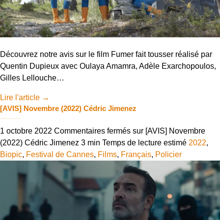
Découvrez notre avis sur le film Fumer fait tousser réalisé par
Quentin Dupieux avec Oulaya Amamra, Adèle Exarchopoulos,
Gilles Lellouche…
Lire l'article
→
[AVIS] Novembre (2022) Cédric Jimenez
1 octobre 2022
Commentaires fermés
sur [AVIS] Novembre
(2022) Cédric Jimenez
3 min
Temps de lecture estimé
2022
,
Biopic
,
Festival de Cannes
,
Films
,
Français
,
Policier