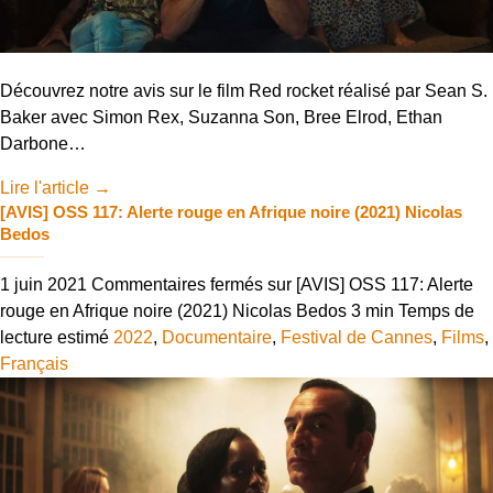
Découvrez notre avis sur le film Red rocket réalisé par Sean S.
Baker avec Simon Rex, Suzanna Son, Bree Elrod, Ethan
Darbone…
Lire l'article
→
[AVIS] OSS 117: Alerte rouge en Afrique noire (2021) Nicolas
Bedos
1 juin 2021
Commentaires fermés
sur [AVIS] OSS 117: Alerte
rouge en Afrique noire (2021) Nicolas Bedos
3 min
Temps de
lecture estimé
2022
,
Documentaire
,
Festival de Cannes
,
Films
,
Français