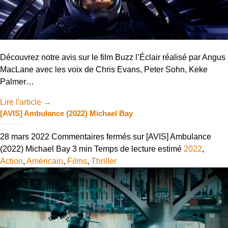
Découvrez notre avis sur le film Buzz l’Éclair réalisé par Angus
MacLane avec les voix de Chris Evans, Peter Sohn, Keke
Palmer…
Lire l'article
→
[AVIS] Ambulance (2022) Michael Bay
28 mars 2022
Commentaires fermés
sur [AVIS] Ambulance
(2022) Michael Bay
3 min
Temps de lecture estimé
2022
,
Action
,
Américain
,
Films
,
Thriller