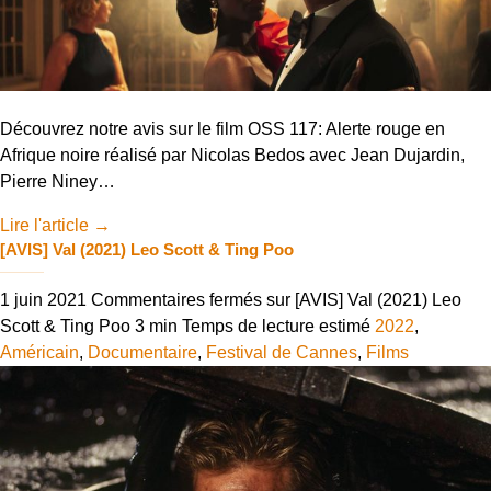
Découvrez notre avis sur le film OSS 117: Alerte rouge en
Afrique noire réalisé par Nicolas Bedos avec Jean Dujardin,
Pierre Niney…
Lire l'article
→
[AVIS] Val (2021) Leo Scott & Ting Poo
1 juin 2021
Commentaires fermés
sur [AVIS] Val (2021) Leo
Scott & Ting Poo
3 min
Temps de lecture estimé
2022
,
Américain
,
Documentaire
,
Festival de Cannes
,
Films