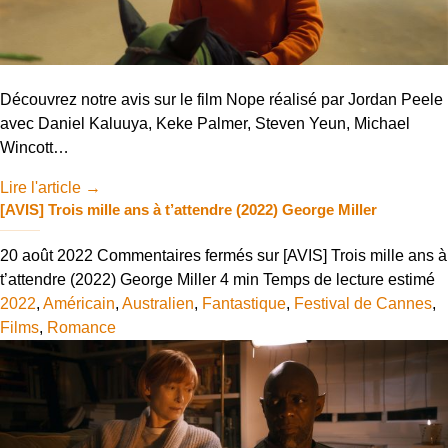
Découvrez notre avis sur le film Nope réalisé par Jordan Peele
avec Daniel Kaluuya, Keke Palmer, Steven Yeun, Michael
Wincott…
Lire l'article
→
[AVIS] Trois mille ans à t’attendre (2022) George Miller
20 août 2022
Commentaires fermés
sur [AVIS] Trois mille ans à
t’attendre (2022) George Miller
4 min
Temps de lecture estimé
2022
,
Américain
,
Australien
,
Fantastique
,
Festival de Cannes
,
Films
,
Romance