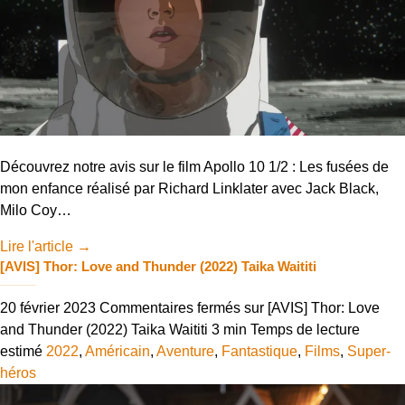
Découvrez notre avis sur le film Apollo 10 1/2 : Les fusées de
mon enfance réalisé par Richard Linklater avec Jack Black,
Milo Coy…
Lire l'article
→
[AVIS] Thor: Love and Thunder (2022) Taika Waititi
20 février 2023
Commentaires fermés
sur [AVIS] Thor: Love
and Thunder (2022) Taika Waititi
3 min
Temps de lecture
estimé
2022
,
Américain
,
Aventure
,
Fantastique
,
Films
,
Super-
héros