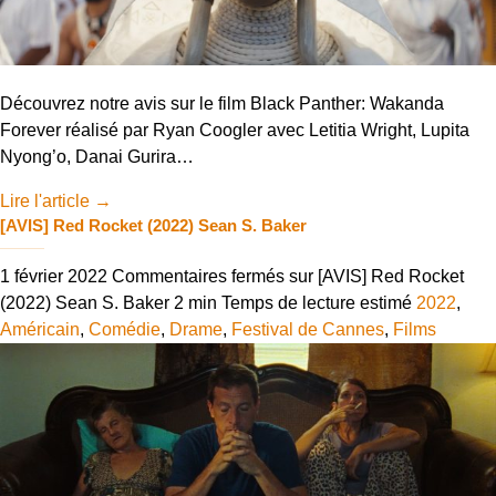
Découvrez notre avis sur le film Black Panther: Wakanda
Forever réalisé par Ryan Coogler avec Letitia Wright, Lupita
Nyong’o, Danai Gurira…
Lire l'article
→
[AVIS] Red Rocket (2022) Sean S. Baker
1 février 2022
Commentaires fermés
sur [AVIS] Red Rocket
(2022) Sean S. Baker
2 min
Temps de lecture estimé
2022
,
Américain
,
Comédie
,
Drame
,
Festival de Cannes
,
Films