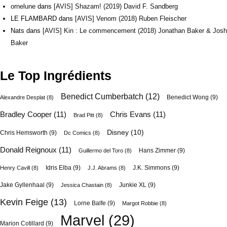
ornelune
dans
[AVIS] Shazam! (2019) David F. Sandberg
LE FLAMBARD
dans
[AVIS] Venom (2018) Ruben Fleischer
Nats
dans
[AVIS] Kin : Le commencement (2018) Jonathan Baker & Josh
Baker
Le Top Ingrédients
Benedict Cumberbatch
(12)
Benedict Wong
(9)
Alexandre Desplat
(8)
Bradley Cooper
(11)
Chris Evans
(11)
Brad Pitt
(8)
Disney
(10)
Chris Hemsworth
(9)
Dc Comics
(8)
Donald Reignoux
(11)
Hans Zimmer
(9)
Guillermo del Toro
(8)
Idris Elba
(9)
J.K. Simmons
(9)
Henry Cavill
(8)
J.J. Abrams
(8)
Jake Gyllenhaal
(9)
Junkie XL
(9)
Jessica Chastain
(8)
Kevin Feige
(13)
Lorne Balfe
(9)
Margot Robbie
(8)
Marvel
(29)
Marion Cotillard
(9)