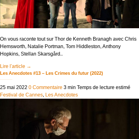
On vous raconte tout sur Thor de Kenneth Branagh avec Chris
Hemsworth, Natalie Portman, Tom Hiddleston, Anthony
Hopkins, Stellan Skarsgård..
Lire l'article
→
Les Anecdotes #13 – Les Crimes du futur (2022)
25 mai 2022
0 Commentaire
3 min
Temps de lecture estimé
Festival de Cannes
,
Les Anecdotes