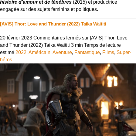
histoire d’amour et de ténèbres
(2015) et productrice
engagée sur des sujets féminins et politiques.
[AVIS] Thor: Love and Thunder (2022) Taika Waititi
20 février 2023
Commentaires fermés
sur [AVIS] Thor: Love
and Thunder (2022) Taika Waititi
3 min
Temps de lecture
estimé
2022
,
Américain
,
Aventure
,
Fantastique
,
Films
,
Super-
héros