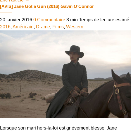
[AVIS] Jane Got a Gun (2016) Gavin O’Connor
20 janvier 2016
0 Commentaire
3 min
Temps de lecture estimé
2016
,
Américain
,
Drame
,
Films
,
Western
Lorsque son mari hors-la-loi est grièvement blessé, Jane