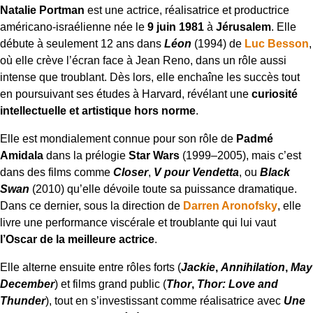
Natalie Portman
est une actrice, réalisatrice et productrice
américano-israélienne née le
9 juin 1981
à
Jérusalem
. Elle
débute à seulement 12 ans dans
Léon
(1994) de
Luc Besson
,
où elle crève l’écran face à Jean Reno, dans un rôle aussi
intense que troublant. Dès lors, elle enchaîne les succès tout
en poursuivant ses études à Harvard, révélant une
curiosité
intellectuelle et artistique hors norme
.
Elle est mondialement connue pour son rôle de
Padmé
Amidala
dans la prélogie
Star Wars
(1999–2005), mais c’est
dans des films comme
Closer
,
V pour Vendetta
, ou
Black
Swan
(2010) qu’elle dévoile toute sa puissance dramatique.
Dans ce dernier, sous la direction de
Darren Aronofsky
, elle
livre une performance viscérale et troublante qui lui vaut
l’Oscar de la meilleure actrice
.
Elle alterne ensuite entre rôles forts (
Jackie
,
Annihilation
,
May
December
) et films grand public (
Thor
,
Thor: Love and
Thunder
), tout en s’investissant comme réalisatrice avec
Une